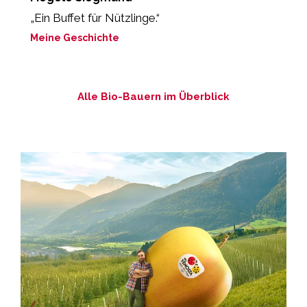
„Ein Buffet für Nützlinge.“
„
b
Meine Geschichte
M
Alle Bio-Bauern im Überblick