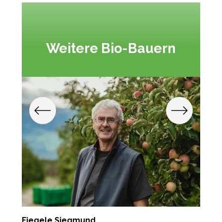
Weitere Bio-Bauern
Fiegele Siegmund
G