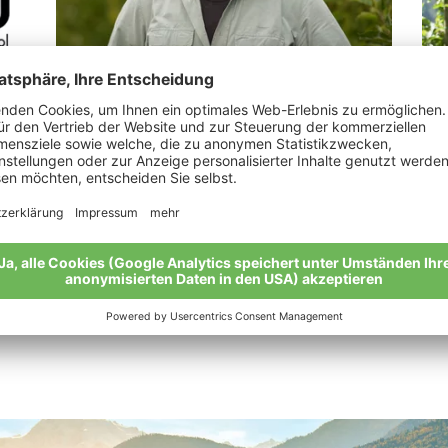
Tapfer Erhart
Hu
“Die Natur spricht zu uns und wir müssen ihr
„Bi
zuhören.“
Mei
Meine Geschichte
Alle Bio-Bauern im Überblick