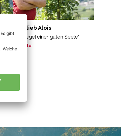
eber Gottlieb Alois
o ist der Spiegel einer guten Seele“
ne Geschichte