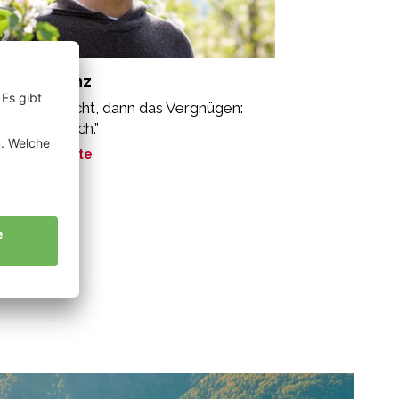
intner Franz
erst die Pflicht, dann das Vergnügen:
eng biologisch.”
ne Geschichte