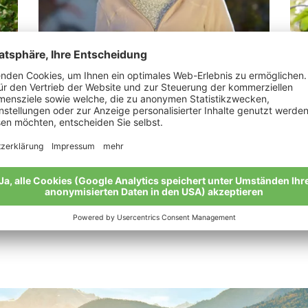
Rechenmacher Andrea Maria
Pu
“Bio ist eine lebenswerte Zukunft.”
“Zu
str
Meine Geschichte
Mei
Alle Bio-Bauern im Überblick