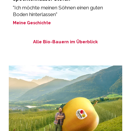
d
"Ich möchte meinen Söhnen einen guten
Boden hinterlassen"
„
Meine Geschichte
M
Alle Bio-Bauern im Überblick