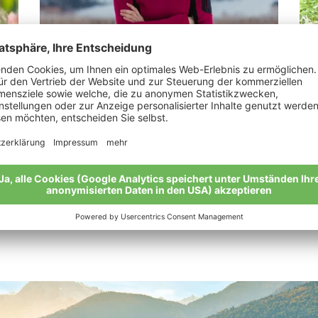
Stark Maria Luise
Sc
“Biologisch, überzeugt und glücklich.“
“Wi
Meine Geschichte
Mei
Alle Bio-Bauern im Überblick