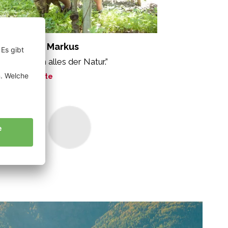
hönweger Markus
r verdanken alles der Natur.”
ne Geschichte