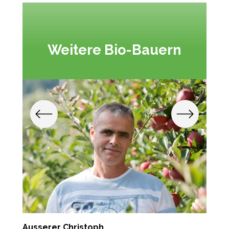
Weitere Bio-Bauern
Ausserer Christoph
S