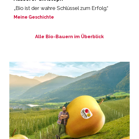
„Bio ist der wahre Schlüssel zum Erfolg.“
“
Meine Geschichte
M
Alle Bio-Bauern im Überblick