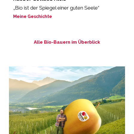
„Bio ist der Spiegel einer guten Seele“
M
Meine Geschichte
Alle Bio-Bauern im Überblick