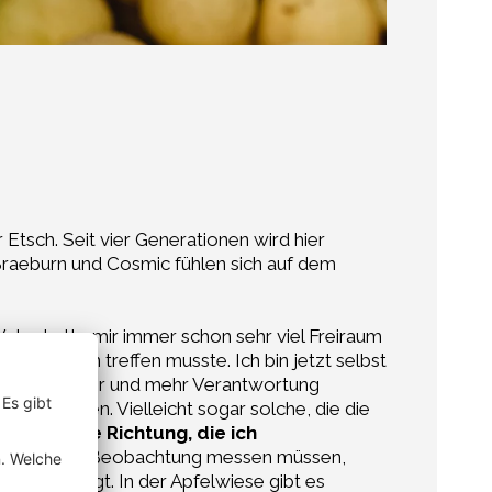
Etsch. Seit vier Generationen wird hier
 Braeburn und Cosmic fühlen sich auf dem
ater hatte mir immer schon sehr viel Freiraum
cheidungen treffen musste. Ich bin jetzt selbst
Nachwuchs mehr und mehr Verantwortung
ffen müssen. Vielleicht sogar solche, die die
sweisende Richtung, die ich
er Kunst der Beobachtung messen müssen,
hervorbringt. In der Apfelwiese gibt es