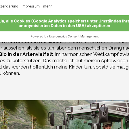
ern wird es dabei unmöglich langweilig. Das was den Kind
rwespen und Ohrenzwicker nach Blutläusen suchen, das ist
er Blutlaus hässliche Flecken auf den Früchten hinterlässt 
ntuitiv eignen sie sich ein Gefühl dafür an, was in der Apfe
ufriedenheit in die Wiese.
Dabei muss ich oft akzeptiere
aussehen, als sie es tun, aber den menschlichen Drang na
Bio in der Artenvielfalt
, im harmonischen Wettkampf zwis
es zu unterstützen. Das mache ich auf meinen Apfelwiesen,
 das werden hoffentlich meine Kinder tun, sobald sie mal g
u können.