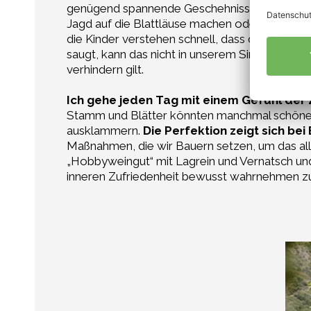
genügend spannende Geschehnisse und den Kind
Jagd auf die Blattläuse machen oder wenn Zeh
die Kinder verstehen schnell, dass die Wolle d
saugt, kann das nicht in unserem Sinne sein. I
verhindern gilt.
Ich gehe jeden Tag mit einem Gefühl der Z
Stamm und Blätter könnten manchmal schöner 
ausklammern.
Die Perfektion zeigt sich bei 
Maßnahmen, die wir Bauern setzen, um das all
„Hobbyweingut“ mit Lagrein und Vernatsch und
inneren Zufriedenheit bewusst wahrnehmen z