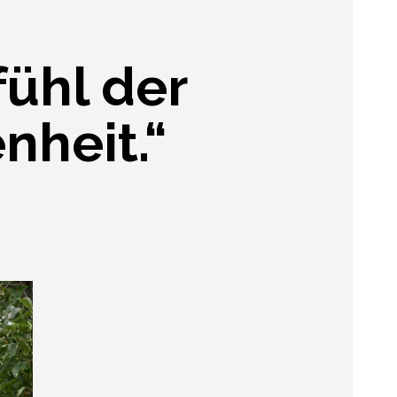
fühl der
nheit.“