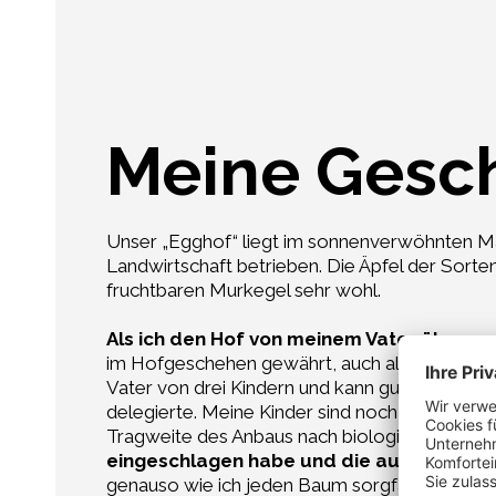
Meine Gesc
Unser „Egghof“ liegt im sonnenverwöhnten Mare
Landwirtschaft betrieben. Die Äpfel der Sorte
fruchtbaren Murkegel sehr wohl.
Als ich den Hof von meinem Vater übernom
im Hofgeschehen gewährt, auch als ich noch nic
Vater von drei Kindern und kann gut nachvoll
delegierte. Meine Kinder sind noch sehr klein,
Tragweite des Anbaus nach biologischen Richtl
eingeschlagen habe und die auch ihr Groß
genauso wie ich jeden Baum sorgfältig kennenl