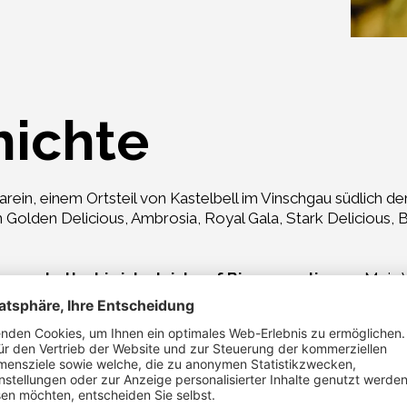
hichte
in, einem Ortsteil von Kastelbell im Vinschgau südlich der 
n Golden Delicious, Ambrosia, Royal Gala, Stark Delicious,
men hatte, bin ich gleich auf Bio umgestiegen.
Mein V
ht in vorderster Front die Verantwortung für wichtige Ents
ziehen, wie sich mein Vater damals fühlte, als er seinem 
 werden aber irgendwann selbst wichtige Entscheidungen tre
inien übertreffen werden.
Im Moment ist Bio die zukunft
werden positiv beeinflussen soll.
Sie werden sich in d
ernen will und muss, damit er schöne und gesunde Früchte 