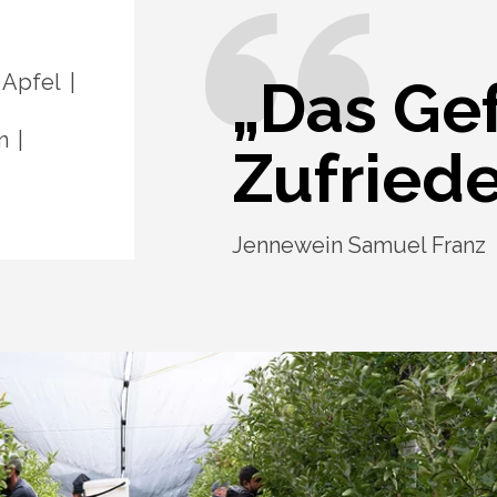
 Apfel
„Das Ge
n
Zufriede
Jennewein Samuel Franz