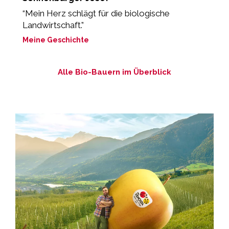
“Mein Herz schlägt für die biologische
„
Landwirtschaft.”
M
Meine Geschichte
Alle Bio-Bauern im Überblick