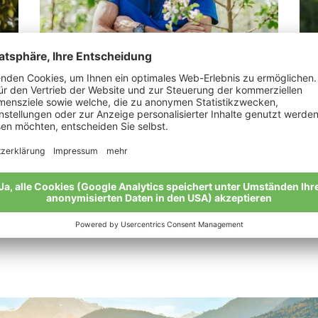
Gabl Kurt
Ki
„Vater und Sohn.“
„Bi
wer
Meine Geschichte
Mei
Alle Bio-Bauern im Überblick