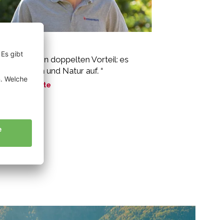
em Ulrich
o bringt einen doppelten Vorteil: es
tet Mensch und Natur auf. “
ne Geschichte