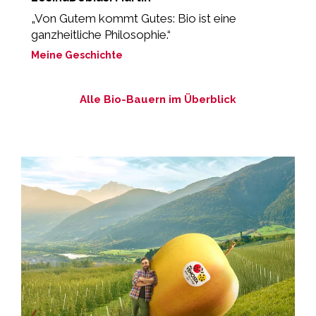
„Von Gutem kommt Gutes: Bio ist eine
„
ganzheitliche Philosophie.“
M
Meine Geschichte
Alle Bio-Bauern im Überblick