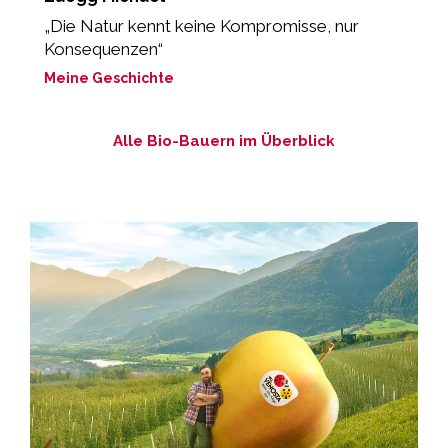
„Die Natur kennt keine Kompromisse, nur
„
Konsequenzen“
b
Meine Geschichte
M
Alle Bio-Bauern im Überblick