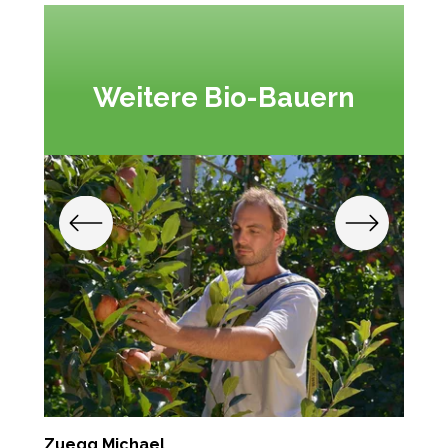
Weitere Bio-Bauern
Zuegg Michael
M