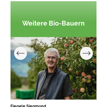
Weitere Bio-Bauern
Fiegele Siegmund
G