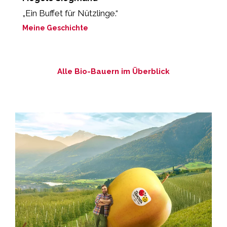
„Ein Buffet für Nützlinge.“
„
b
Meine Geschichte
M
Alle Bio-Bauern im Überblick