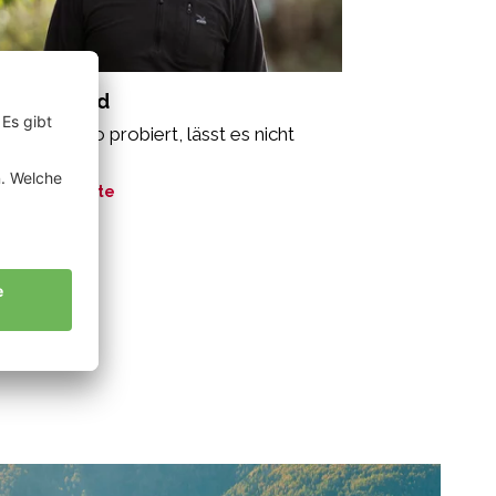
ir Bernhard
r einmal Bio probiert, lässt es nicht
r los.“
ne Geschichte