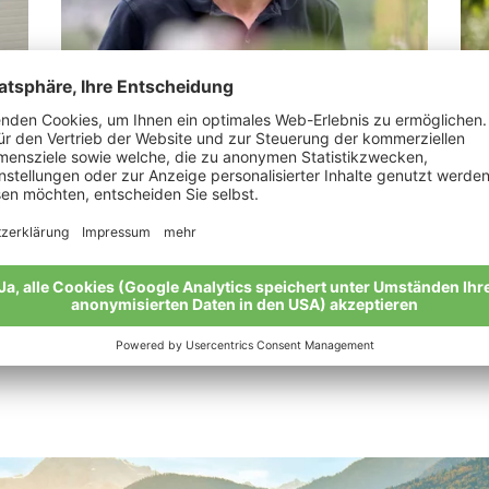
Pinzger Martin
Ma
e!“
“Die Äpfel. Ein Naturtalent.”
„We
meh
Meine Geschichte
Mei
Alle Bio-Bauern im Überblick