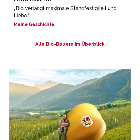
„Bio verlangt maximale Standfestigkeit und
„
Liebe.“
d
Meine Geschichte
M
Alle Bio-Bauern im Überblick