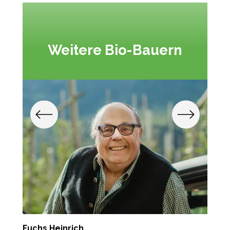
Weitere Bio-Bauern
Fuchs Heinrich
M