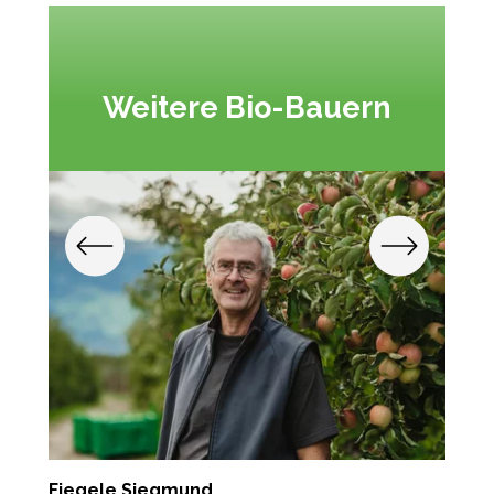
Weitere Bio-Bauern
Fiegele Siegmund
G