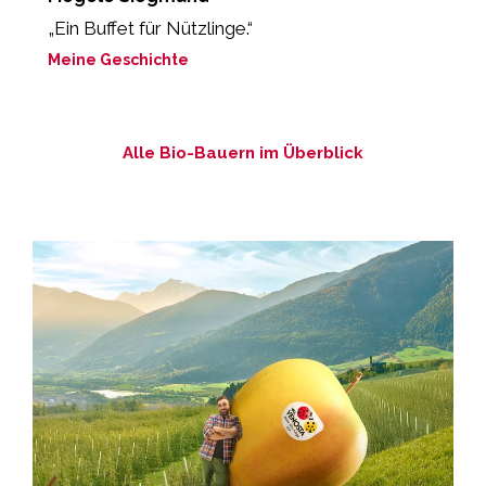
„Ein Buffet für Nützlinge.“
„
b
Meine Geschichte
M
Alle Bio-Bauern im Überblick