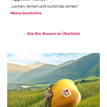
„Lernen, lernen und nochmals lernen.“
“
Meine Geschichte
M
Alle Bio-Bauern im Überblick