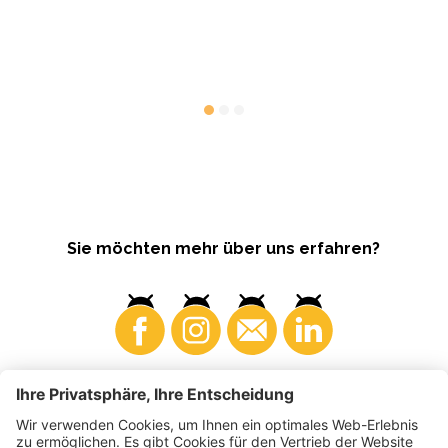
ge
Maß
en.
Umw
All
VIP
Sie möchten mehr über uns erfahren?
Konsumenten
Produzenten