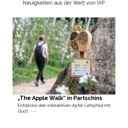
Neuigkeiten aus der Welt von VIP
u
„The Apple Walk“ in Partschins
Na
Mi
e
Entdecke den interaktiven Apfel-Lehrpfad mit
Quiz!
Im 
Gem
ass
kei