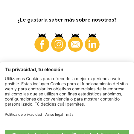
¿Le gustaría saber más sobre nosotros?
Consumidores
©
2026
VI.P coop. soc. agricola
N. IVA. • IT00725570212
Impressum
•
Configuración de cookies
•
Privacy
•
Accessibility
Statement
•
Sitemap