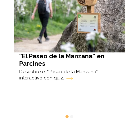
“El Paseo de la Manzana” en
El
Parcines
Ve
Descubre el “Paseo de la Manzana”
La 
han
interactivo con quiz.
agr
o
sid
ivos
sis
a
ven
de 