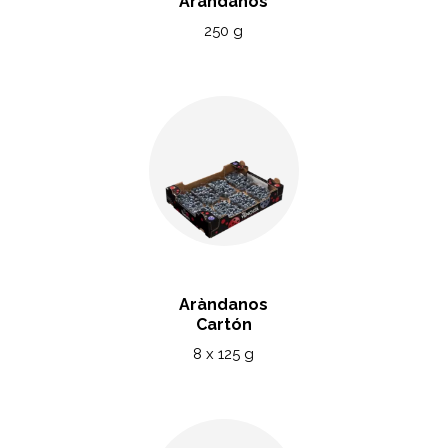
Aràndanos
250 g
Aràndanos
Cartón
8 x 125 g