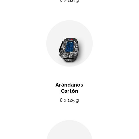
8 x 125 g
Aràndanos
Cartón
8 x 125 g