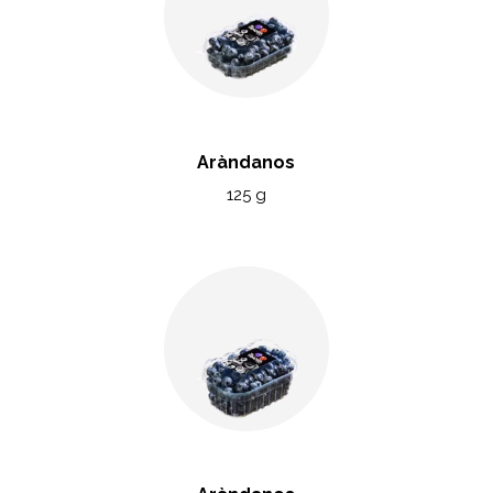
Aràndanos
125 g