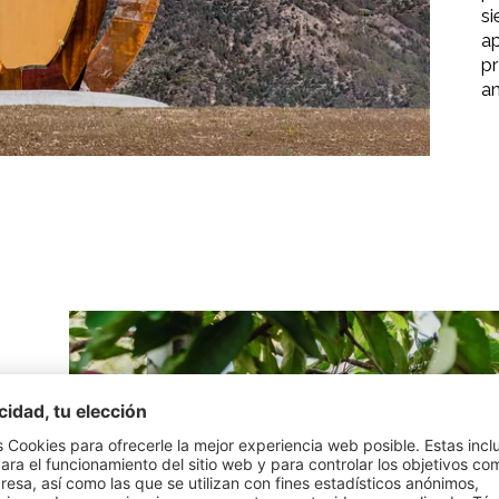
si
a
p
am