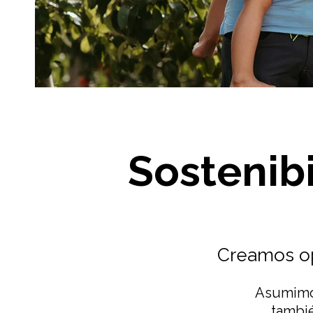
Sostenibi
Creamos op
Asumimos
tambié