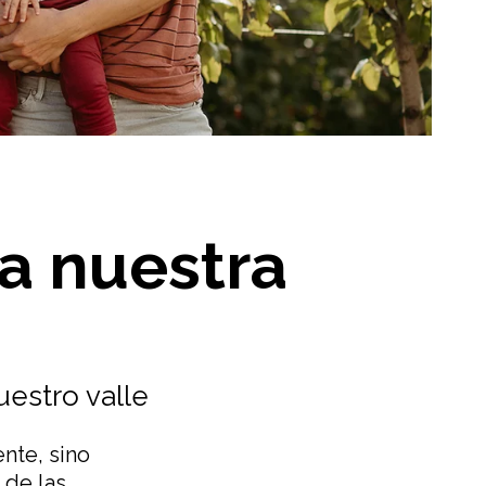
ra nuestra
estro valle
nte, sino
 de las