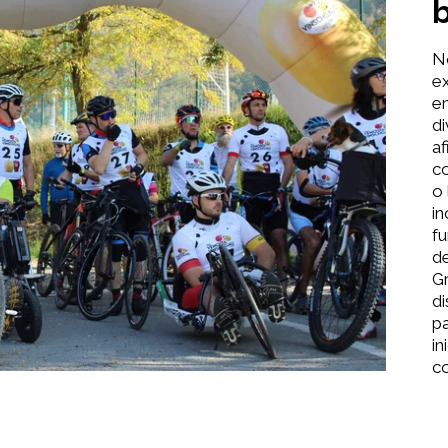
N
ex
en
di
af
co
o 
in
fu
d
G
di
pa
in
co