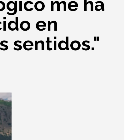
lógico me ha
ido en
s sentidos."