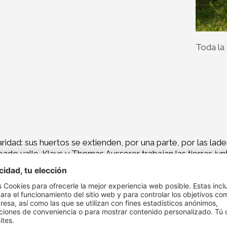
Toda la
idad: sus huertos se extienden, por una parte, por las lade
leado valle. Klaus y Thomas Ausserer trabajan las tierras ju
 empujó al anciano agricultor a elegir la producción ecológi
afirma Klaus, a lo que añade que “Hemos realizado cursos 
a este tipo de agricultura desde hace cinco años”.
 está más que compensado con la satisfacción que aporta.
, melocotones, albaricoques, peras y cerezas. En el futuro