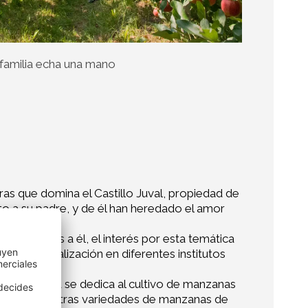
 familia echa una mano
ras que domina el Castillo Juval, propiedad de
nto a su padre, y de él han heredado el amor
ca. “Gracias a él, el interés por esta temática
de especialización en diferentes institutos
 La empresa se dedica al cultivo de manzanas
 se añadirán otras variedades de manzanas de