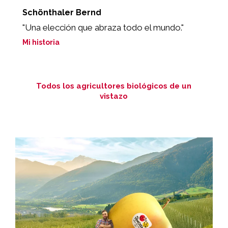
Schönthaler Bernd
C
"Una elección que abraza todo el mundo."
"
d
Mi historia
Mi
Todos los agricultores biológicos de un
vistazo