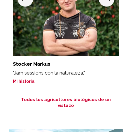
Stocker Markus
S
"Jam sessions con la naturaleza."
"
Mi historia
Mi
Todos los agricultores biológicos de un
vistazo