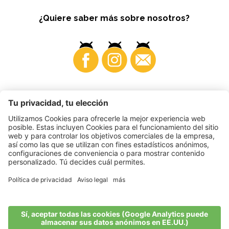
¿Quiere saber más sobre nosotros?
Business
©
2026
VI.P coop. soc. agricola
N. IVA. • IT00725570212
Impressum
•
Configuración de cookies
•
Privacy
•
Accessibility
Statement
•
Sitemap
produced by