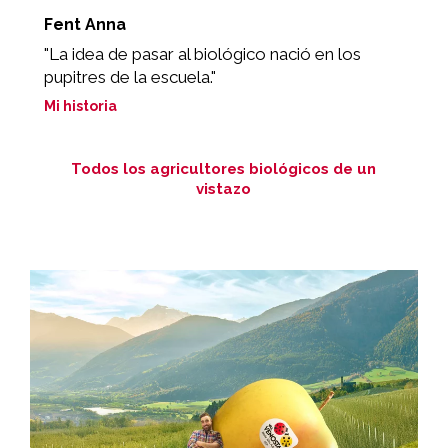
Fent Anna
V
"La idea de pasar al biológico nació en los
"
pupitres de la escuela."
e
Mi historia
Mi
Todos los agricultores biológicos de un
vistazo