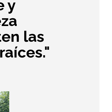
 y
eza
en las
aíces."