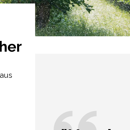
her
haus