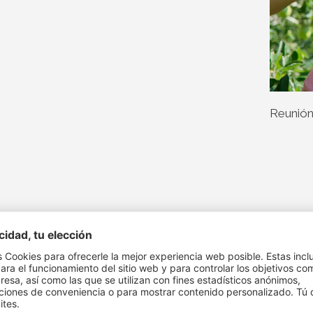
Reunión
osta, es el pueblo natal de Georg Rechenmacher. Su masía e
ue la adquirió su abuelo.
gricultura y Silvicultura Fürstenburg en el Alto Adige, se h
haus de la agricultura convencional a la biológica se realiz
 después de muchas visitas a campos de otros agricultores 