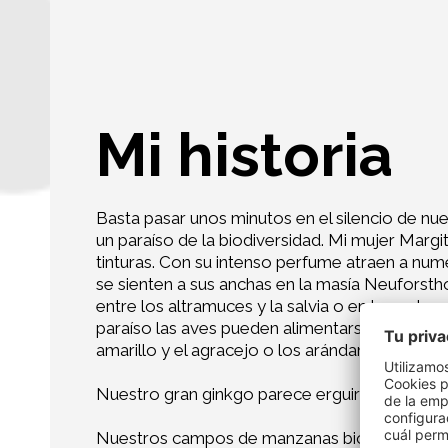
Mi historia
Basta pasar unos minutos en el silencio de n
un paraíso de la biodiversidad. Mi mujer Margi
tinturas. Con su intenso perfume atraen a num
se sienten a sus anchas en la masía Neuforst
entre los altramuces y la salvia o en los setos
paraíso las aves pueden alimentarse de las sa
amarillo y el agracejo o los arándanos.
Nuestro gran ginkgo parece erguirse de la nada,
Nuestros campos de manzanas biológicos están