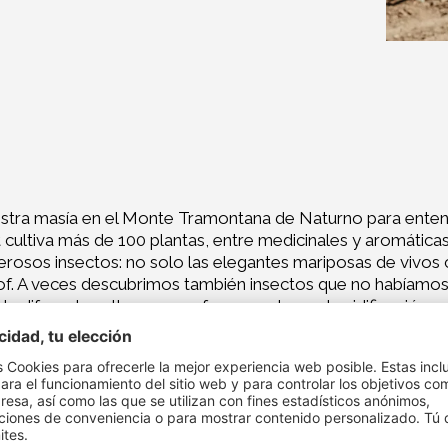
uestra masía en el Monte Tramontana de Naturno para ente
t cultiva más de 100 plantas, entre medicinales y aromáticas
erosos insectos: no solo las elegantes mariposas de vivos 
hof. A veces descubrimos también insectos que no habíamos
 de diferentes alturas que ofrecen un lugar de nidificación 
brosas bayas de saúco y, cuando les apetece saborear algo
 para proteger la gran biodiversidad en la masía. Puede vivi
 situados todos alrededor de la masía donde hacemos todo 