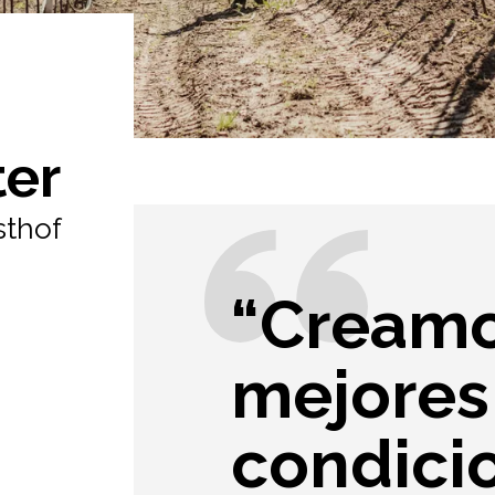
ter
sthof
“Creamo
mejores
condici