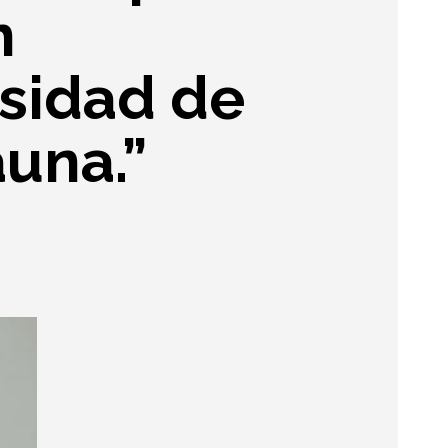
n
rsidad de
auna.”