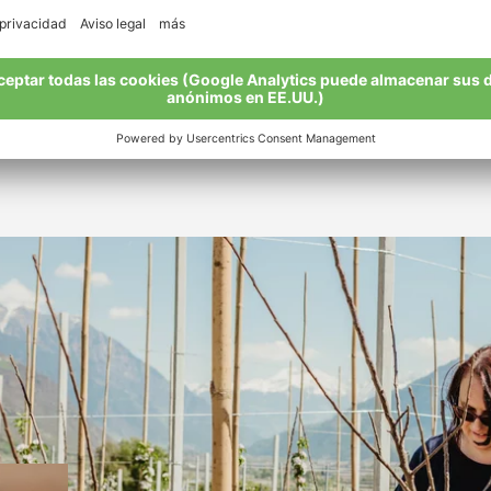
tes trasladarse fácilmente de una hilera a otra, solemos se
 cosechas serán menos abundantes, pero para preservar la 
eado y preservado la biodiversidad de esta área, cuando, e
eros, los melocotoneros, los magnolios y los almendros qu
dad. Éste es el único modo de tener el perfume de almendr
iológica. Estamos totalmente convencidos de ello.