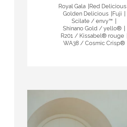
Royal Gala
Red Delicious
Golden Delicious
Fuji
Scilate / envy™
Shinano Gold / yello®
R201 / Kissabel® rouge
WA38 / Cosmic Crisp®