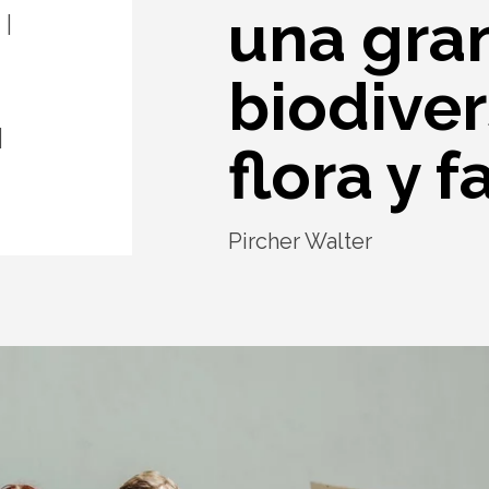
una gra
biodive
flora y f
Pircher Walter