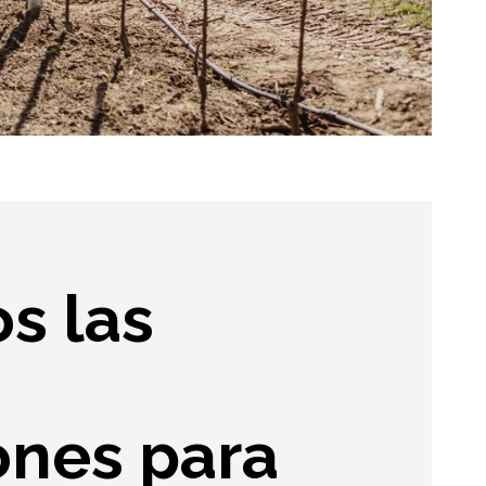
s las
ones para