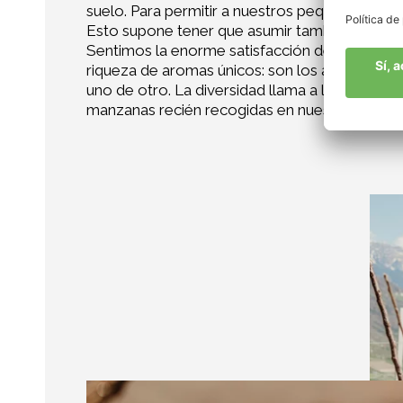
suelo. Para permitir a nuestros pequeños ayudan
Esto supone tener que asumir también que las
Sentimos la enorme satisfacción de haber recr
riqueza de aromas únicos: son los albaricoqu
uno de otro. La diversidad llama a la diversi
manzanas recién recogidas en nuestra masía b