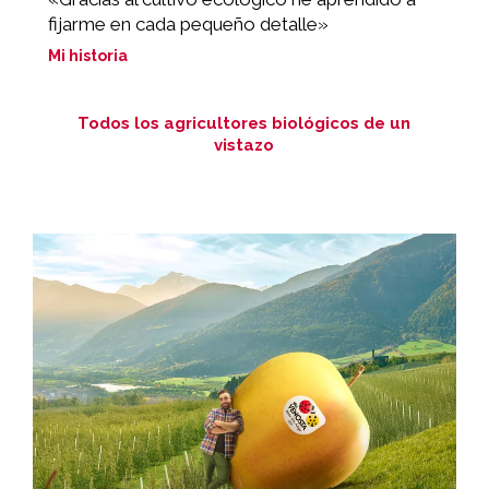
fijarme en cada pequeño detalle»
Mi
Mi historia
Todos los agricultores biológicos de un
vistazo