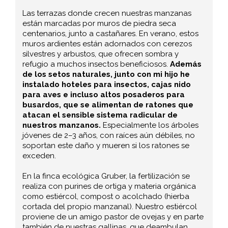
Las terrazas donde crecen nuestras manzanas
están marcadas por muros de piedra seca
centenarios, junto a castañares. En verano, estos
muros ardientes están adornados con cerezos
silvestres y arbustos, que ofrecen sombra y
refugio a muchos insectos beneficiosos.
Además
de los setos naturales, junto con mi hijo he
instalado hoteles para insectos, cajas nido
para aves e incluso altos posaderos para
busardos, que se alimentan de ratones que
atacan el sensible sistema radicular de
nuestros manzanos.
Especialmente los árboles
jóvenes de 2–3 años, con raíces aún débiles, no
soportan este daño y mueren si los ratones se
exceden.
En la finca ecológica Gruber, la fertilización se
realiza con purines de ortiga y materia orgánica
como estiércol, compost o acolchado (hierba
cortada del propio manzanal). Nuestro estiércol
proviene de un amigo pastor de ovejas y en parte
también de nuestras gallinas, que deambulan