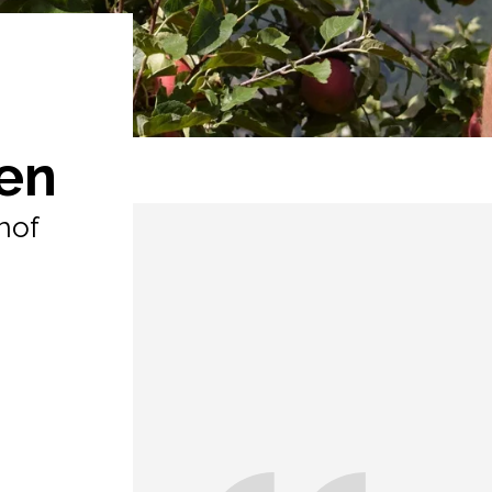
en
hof