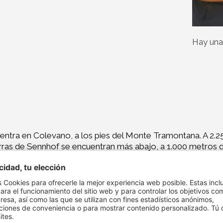
Hay una
entra en Colevano, a los pies del Monte Tramontana. A 2.2
rras de Sennhof se encuentran más abajo, a 1.000 metros de
acequias, fosos de irrigación antiquísimos. Desde 2007, Eug
al se cultivaban albaricoques. Eugen integró el cultivo de
suman a las plantas de kiwis, peras y ciruelas.
hijo, lo que le permite dedicarse a un segundo trabajo, com
 biológico en 1999. Hoy es consciente de la importancia de 
, afirma, está ligada a los controles estrictos. Éstos garant