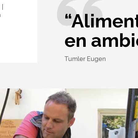
“Alimen
a
en ambie
Tumler Eugen