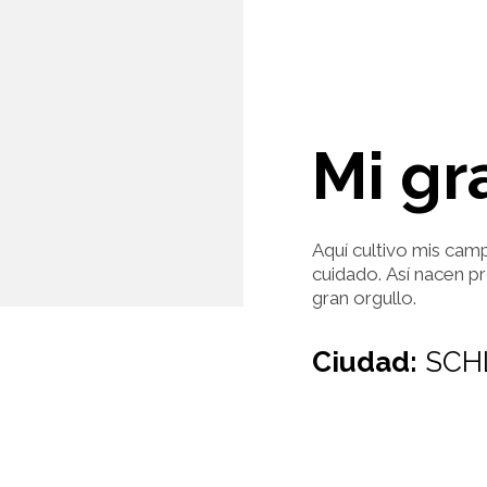
Mi gr
Aquí cultivo mis cam
cuidado. Así nacen p
gran orgullo.
Ciudad:
SCH