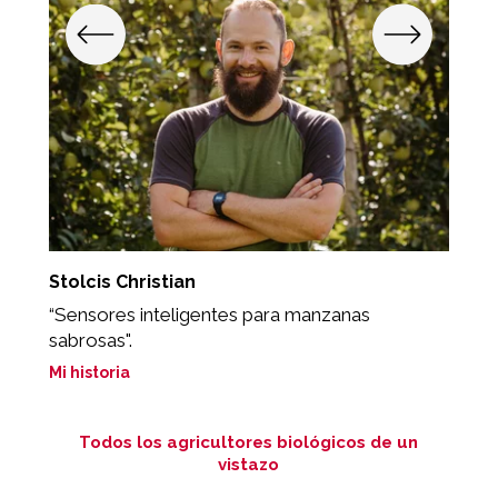
Stolcis Christian
T
“Sensores inteligentes para manzanas
"
sabrosas".
Mi
Mi historia
Todos los agricultores biológicos de un
vistazo