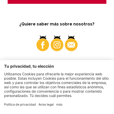
¿Quiere saber más sobre nosotros?
Business
©
2026
VI.P coop. soc. agricola
N. IVA. • IT00725570212