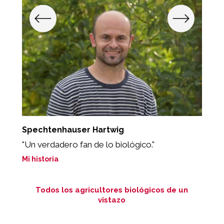
Spechtenhauser Hartwig
R
"Un verdadero fan de lo biológico."
„
Mi historia
Mi
Todos los agricultores biológicos de un
vistazo