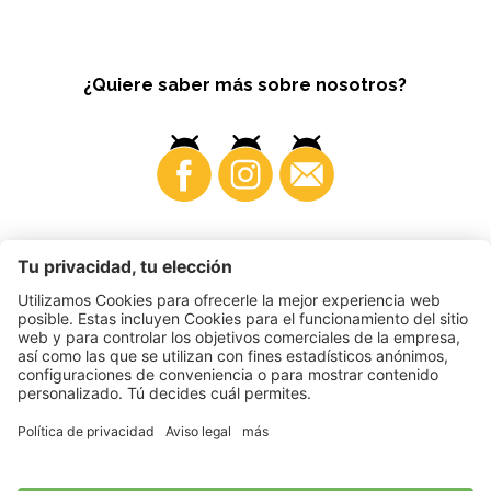
¿Quiere saber más sobre nosotros?
Business
©
2026
VI.P coop. soc. agricola
N. IVA. • IT00725570212
Impressum
•
Configuración de cookies
•
Privacy
•
Accessibility