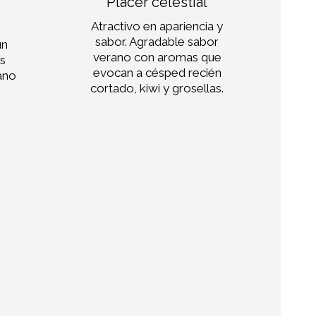
Placer celestial
Atractivo en apariencia y
sabor. Agradable sabor
un
pr
verano con aromas que
as
su 
evocan a césped recién
tano
cortado, kiwi y grosellas.
te