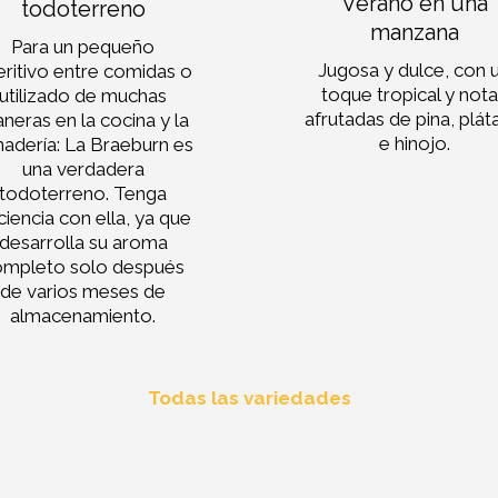
Verano en una
todoterreno
manzana
Para un pequeño
Jugosa y dulce, con 
eritivo entre comidas o
toque tropical y not
utilizado de muchas
afrutadas de pina, plá
neras en la cocina y la
e hinojo.
adería: La Braeburn es
una verdadera
todoterreno. Tenga
ciencia con ella, ya que
desarrolla su aroma
ompleto solo después
de varios meses de
almacenamiento.
Todas las variedades