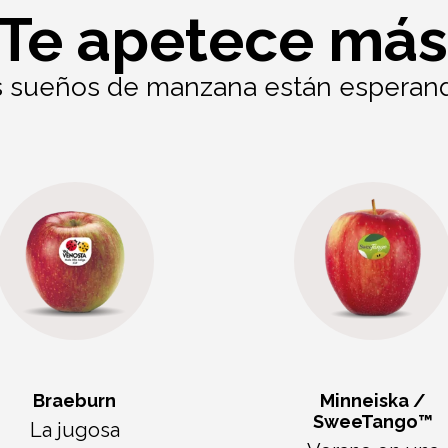
¿Te apetece más
 sueños de manzana están esperando
Braeburn
Minneiska /
SweeTango™
La jugosa