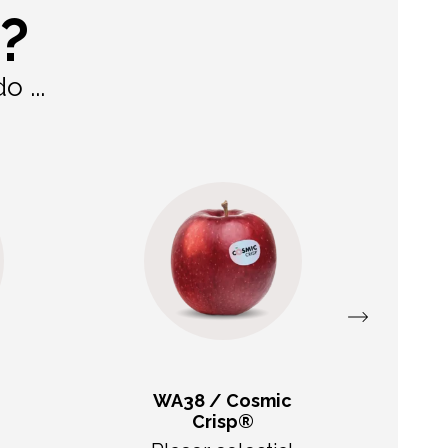
?
 ...
WA38 / Cosmic
Crisp®