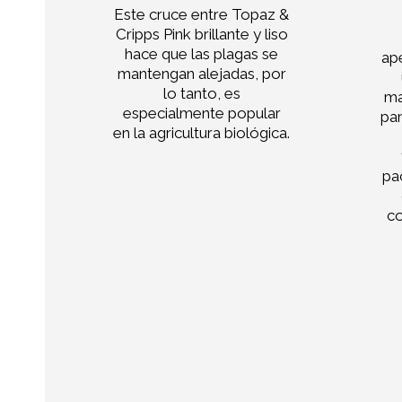
Este cruce entre Topaz &
Cripps Pink brillante y liso
hace que las plagas se
 en
ap
mantengan alejadas, por
jiza
lo tanto, es
ma
especialmente popular
as.
pan
en la agricultura biológica.
pa
c