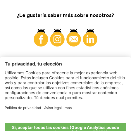
¿Le gustaría saber más sobre nosotros?
Consumidores
©
2026
VI.P coop. soc. agricola
N. IVA. • IT00725570212
Impressum
•
Configuración de cookies
•
Privacy
•
Accessibility
Statement
•
Sitemap