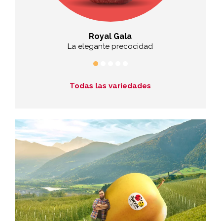
uge
Royal Gala
o
La elegante precocidad
La e
Todas las variedades