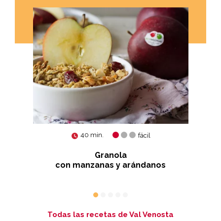
40 min.
fácil
Granola
Ga
con manzanas y arándanos
R
Todas las recetas de Val Venosta