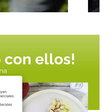
 con ellos!
ina