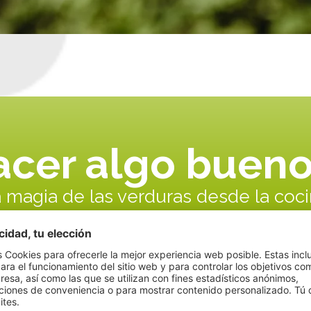
cer algo bueno
 magia de las verduras desde la coc