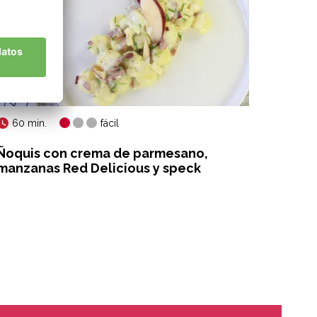
60 min.
15 mi
fácil
Ñoquis con crema de parmesano,
Cuscús
manzanas Red Delicious y speck