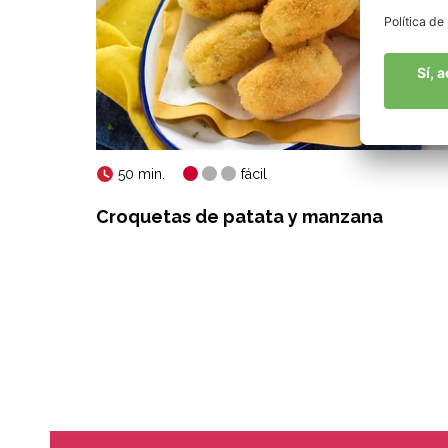
50 min.
fácil
zanas
Croquetas de patata y manzana
o