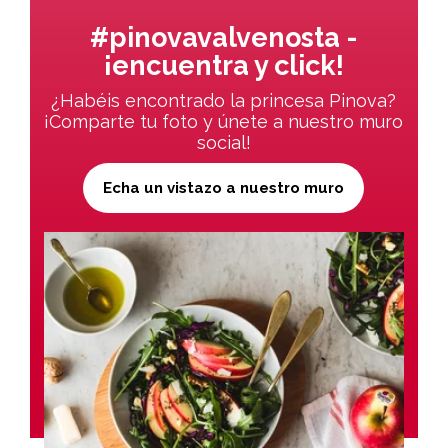
#pinovavalvenosta -
¡encuentra y click!
¿Habéis encontrado la princesa Pinova?
¡Comparte tu foto y únete a nuestro muro
social!
Echa un vistazo a nuestro muro