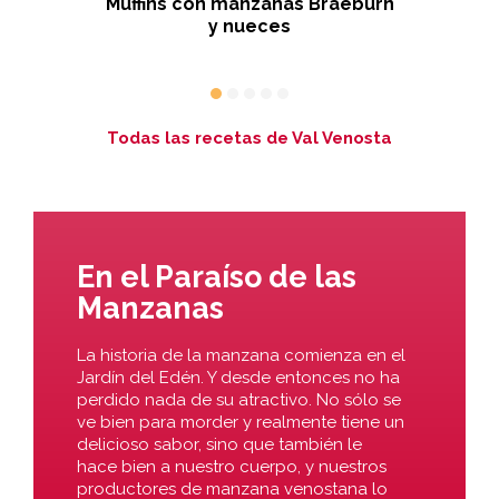
y
Muffins con manzanas Braeburn
cas
y nueces
Todas las recetas de Val Venosta
En el Paraíso de las
Manzanas
La historia de la manzana comienza en el
Jardín del Edén. Y desde entonces no ha
perdido nada de su atractivo. No sólo se
ve bien para morder y realmente tiene un
delicioso sabor, sino que también le
hace bien a nuestro cuerpo, y nuestros
productores de manzana venostana lo