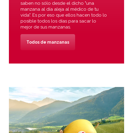
saben no sólo desde el dicho "una
manzana al día aleja al médico de tu
vida". Es por eso que ellos hacen todo lo
posible todos los días para sacar lo
mejor de sus manzanas.
Todos de manzanas