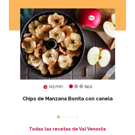
115 min.
fácil
as
Chips de Manzana Bonita con canela
Cr
Todas las recetas de Val Venosta