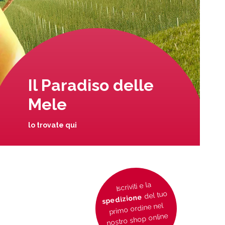
Il Paradiso delle
Mele
lo trovate qui
Iscriviti e la
del tuo
spedizione
primo ordine nel
nostro shop online