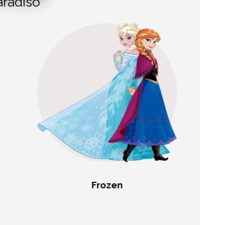
aradiso
Frozen