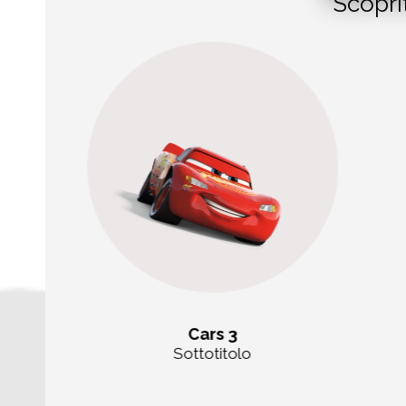
Scopri
Cars 3
Sottotitolo