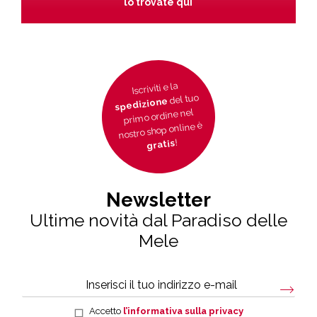
lo trovate qui
Iscriviti e la
del tuo
spedizione
primo ordine nel
nostro shop online è
!
gratis
Newsletter
Ultime novità dal Paradiso delle
Mele
Accetto
l’informativa sulla privacy