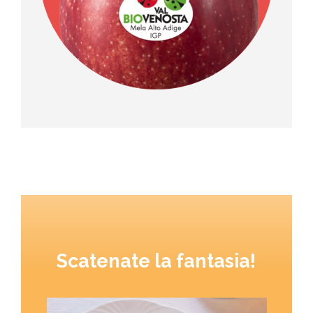
Scatenate la fantasia!