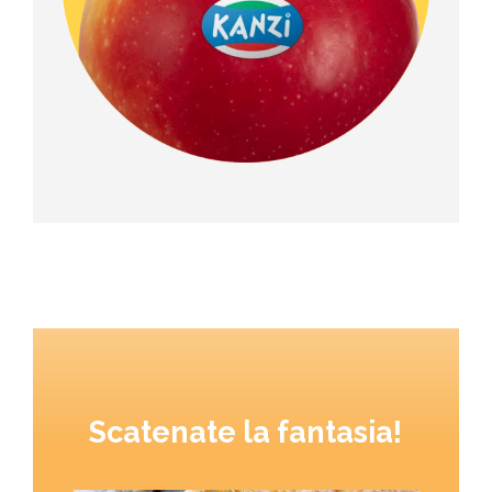
Scatenate la fantasia!