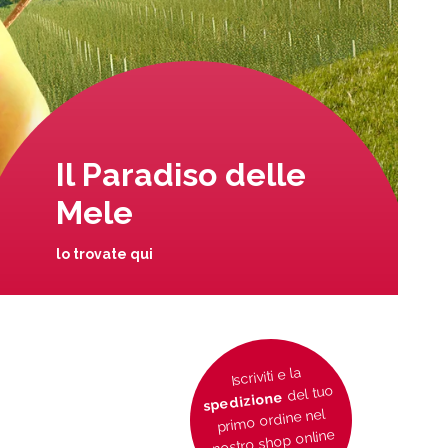
Il Paradiso delle
Mele
lo trovate qui
Iscriviti e la
del tuo
spedizione
primo ordine nel
nostro shop online