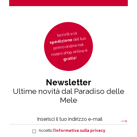
Iscriviti e la
del tuo
spedizione
primo ordine nel
nostro shop online è
!
gratis
Newsletter
Ultime novità dal Paradiso delle
Mele
Accetto
l’informativa sulla privacy