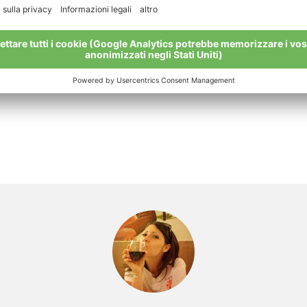
Con le mani leggermente inumid
pallina, disponetela su una tegli
leggermente. Continuate così fino
Cuocete i biscotti alle mele in f