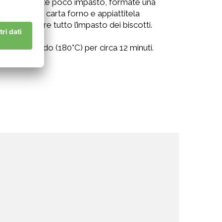
ite prelevate poco impasto, formate una
a foderata di carta forno e appiattitela
 ad esaurire tutto l’impasto dei biscotti.
orno ben caldo (180°C) per circa 12 minuti.