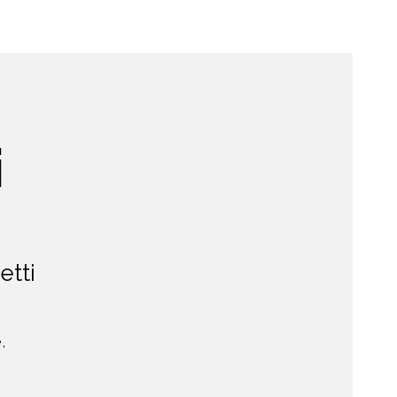
i
etti
,