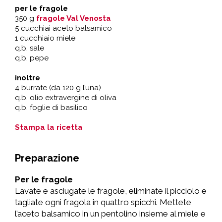
per le fragole
350 g
fragole Val Venosta
5 cucchiai aceto balsamico
1 cucchiaio miele
q.b. sale
q.b. pepe
inoltre
4 burrate (da 120 g l’una)
q.b. olio extravergine di oliva
q.b. foglie di basilico
Stampa la ricetta
Preparazione
Per le fragole
Lavate e asciugate le fragole, eliminate il picciolo e
tagliate ogni fragola in quattro spicchi. Mettete
l’aceto balsamico in un pentolino insieme al miele e