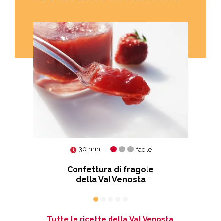
30 min.
facile
i
Confettura di fragole
della Val Venosta
co
Tutte le ricette della Val Venosta