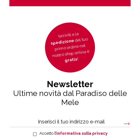
Iscriviti e la
del tuo
spedizione
primo ordine nel
nostro shop online è
!
gratis
Newsletter
Ultime novità dal Paradiso delle
Mele
Accetto
l’informativa sulla privacy