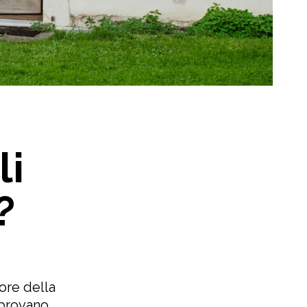
li
?
ore della
 provano