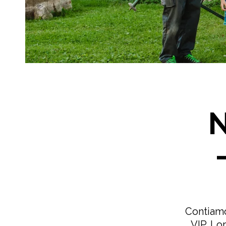
N
Contiamo
VIP. Lo