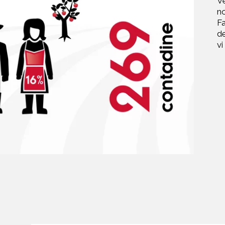
Ve
no
Fa
de
vi