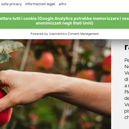
1
Pe
Ne
Ve
d
a
Pi
de
Ve
pi
ch