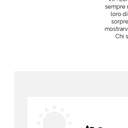
sempre n
loro d
sorpre
mostrarvi
Chi 