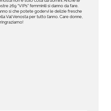
nosta non è solo cosa da uomini. Anche le
stre 269 “VIPs” femminili si danno da fare.
nno sì che potete godervi le delizie fresche
lla Val Venosta per tutto l’anno. Care donne,
 ringraziamo!