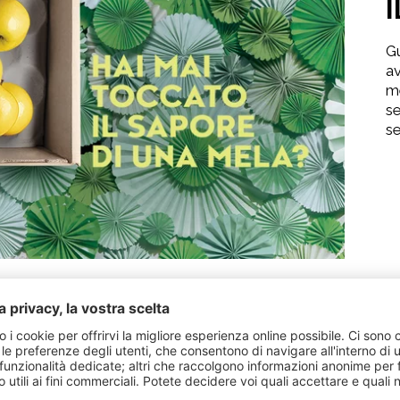
G
av
me
se
se