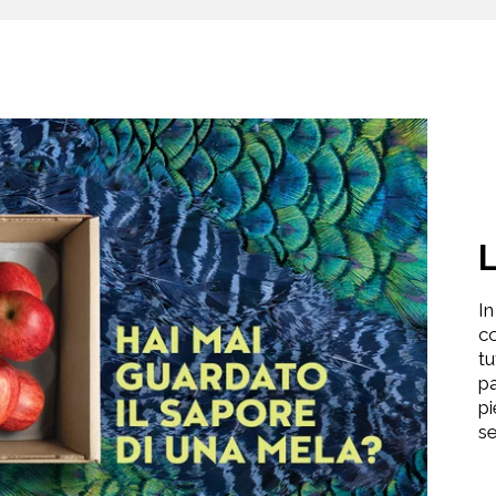
In
co
tu
pa
pi
se