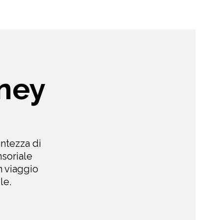
rney
antezza di
nsoriale
n viaggio
le.