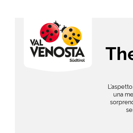
The
L’aspetto
una mel
sorprend
se