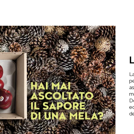
La
pe
as
m
Do
ec
de