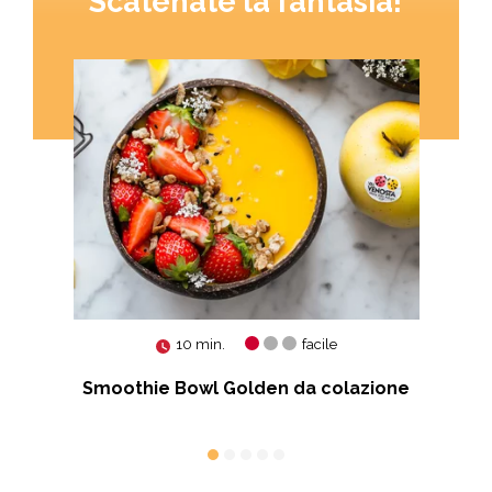
Scatenate la fantasia!
10 min.
facile
ssi
Smoothie Bowl Golden da colazione
Tor